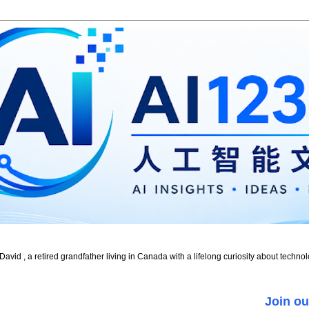
id , a retired grandfather living in Canada with a lifelong curiosity about technol
Join ou