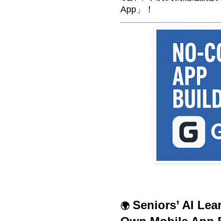
App」！
Seniors’ AI Lea
🌍