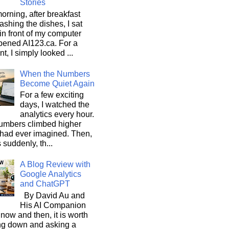
Stories
orning, after breakfast
shing the dishes, I sat
n front of my computer
pened AI123.ca. For a
, I simply looked ...
When the Numbers
Become Quiet Again
For a few exciting
days, I watched the
analytics every hour.
umbers climbed higher
 had ever imagined. Then,
s suddenly, th...
A Blog Review with
Google Analytics
and ChatGPT
By David Au and
His AI Companion
now and then, it is worth
ng down and asking a