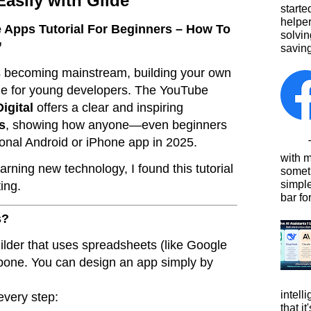
asily with Glide
starte
helpe
e Apps Tutorial For Beginners – How To
solvin
”
saving
s becoming mainstream, building your own
ege for young developers. The YouTube
igital
offers a clear and inspiring
s
, showing how anyone—even beginners
ional Android or iPhone app in 2025.
This
with 
rning new technology, I found this tutorial
somet
simpl
ing.
bar for
s?
ilder that uses spreadsheets (like Google
bone. You can design an app simply by
intell
every step:
that i