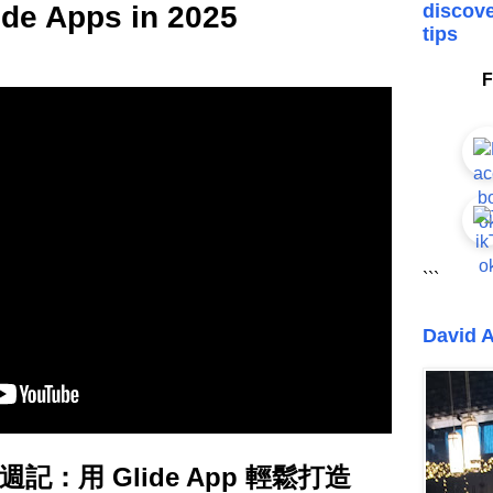
de Apps in 2025
discove
tips
F
```
David A
週記：用 Glide App 輕鬆打造