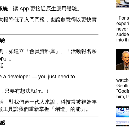
系統
：讓 App 更接近原生應用體驗。
For s
大幅降低了入門門檻，也讓創意得以更快實
exper
never
sudde
體驗
into t
例，如建立「會員資料庫」、「活動報名系
pp」。
話：
e a developer — you just need to
watche
Geoffr
，只要有想法就行。）
"Godfa
him, I 
話。對我們這一代人來說，科技常被視為年
e 這類工具讓我們重新掌握「創造」的能力。
靈感