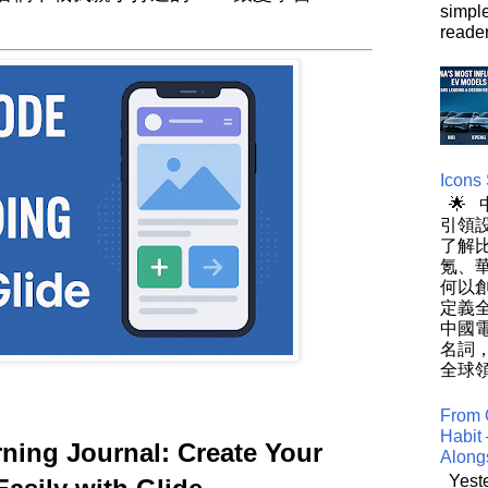
simpl
reader
Icons
🌟
引領設
了解
氪、
何以
定義
中國
名詞
全球領
From 
Habit 
rning Journal: Create Your
Along
Yeste