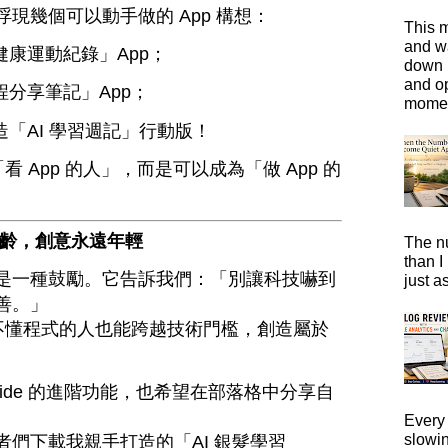
現幾個可以動手做的 App 構想：
This m
and wa
康運動紀錄」App；
down i
and o
分享筆記」App；
moment
「AI 學習週記」行動版！
「看 App 的人」，而是可以成為「做 App 的
年齡，創意永遠年輕
The n
than I
是一種鼓勵。它告訴我們：「別讓科技嚇到
just a
善。」
，讓不懂程式的人也能跨越技術門檻，創造屬於
lide 的進階功能，也希望在部落格中分享自
Every 
slowi
們下載我親手打造的「AI 銀髮學習