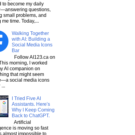
d to become my daily
r—answering questions,
g small problems, and
 me time. Today,...
Walking Together
with AI: Building a
Social Media Icons
Bar
Follow AI123.ca on
 morning, I worked
my AI companion on
hing that might seem
e—a social media icons
 ...
I Tried Five AI
Assistants. Here's
Why I Keep Coming
Back to ChatGPT.
Artificial
igence is moving so fast
t's almost impossible to