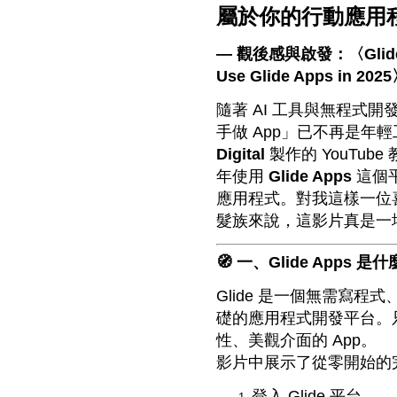
屬於你的行動應用
— 觀後感與啟發：〈Glide App
Use Glide Apps in 202
隨著 AI 工具與無程式開
手做 App」已不再是年
Digital
製作的 YouTub
年使用
Glide Apps
這個平
應用程式。對我這樣一位
髮族來說，這影片真是一
🧭 一、Glide Apps 是
Glide 是一個無需寫程式、
礎的應用程式開發平台。
性、美觀介面的 App。
影片中展示了從零開始的
登入 Glide 平台