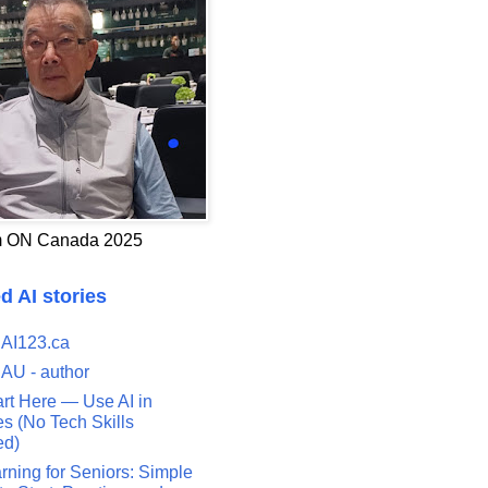
 ON Canada 2025
d AI stories
 AI123.ca
 AU - author
art Here — Use AI in
s (No Tech Skills
ed)
rning for Seniors: Simple