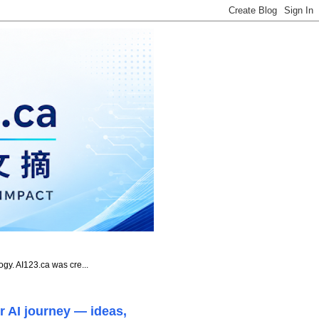
ogy. AI123.ca was cre...
r AI journey — ideas,