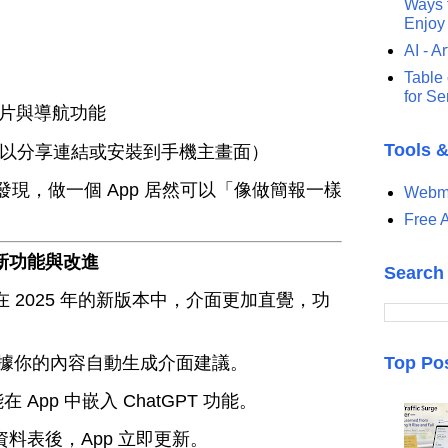
Ways t
Enjoy
AI - Ar
Table 
for S
片與導航功能
Tools 
（可以分享連結或安裝到手機主畫面）
現，做一個 App 居然可以「像做簡報一樣
Webma
Free A
e 的新功能與改進
Search
 在 2025 年的新版本中，介面更加直覺，功
據你的內容自動生成介面建議。
Top Po
在 App 中嵌入 ChatGPT 功能。
資料表後，App 立即更新。