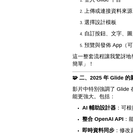
上傳或連接資料來源
選擇設計模板
自訂按鈕、文字、圖
預覽與發佈 App
這一整套流程讓我驚訝地發
簡單」！
🧩 二、2025 年 Glid
影片中特別強調了 Glide
能更強大。包括：
AI 輔助設計器
：可根
整合 OpenAI API
：能
即時資料同步
：修改