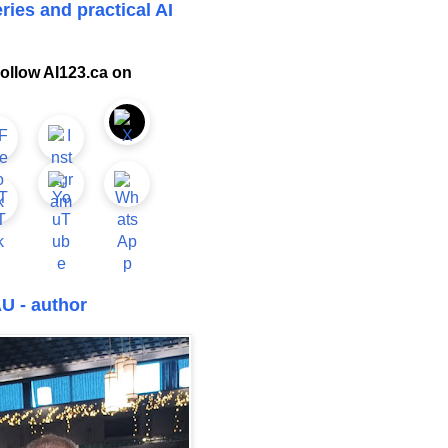
ries and practical AI
ollow AI123.ca on
U - author