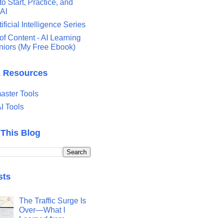
o Start, Practice, and
 AI
tificial Intelligence Series
of Content - AI Learning
eniors (My Free Ebook)
& Resources
ster Tools
I Tools
 This Blog
sts
The Traffic Surge Is
Over—What I