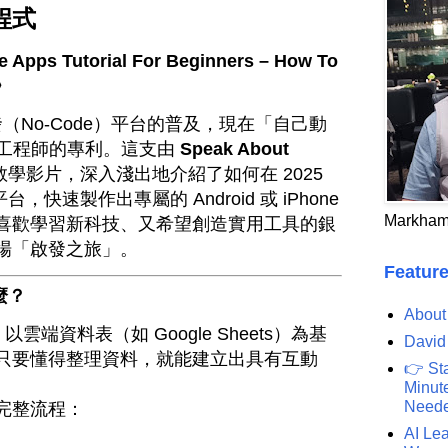
程式
s Tutorial For Beginners – How To
5〉
發（No-Code）平台的普及，現在「自己動
輕工程師的專利。這支由
Speak About
e 教學影片，深入淺出地介紹了如何在 2025
台，快速製作出專屬的 Android 或 iPhone
Markham
喜歡學習新科技、又希望創造實用工具的銀
場「啟發之旅」。
Feature
什麼？
About
以雲端資料表（如 Google Sheets）為基
David
只要懂得整理資料，就能建立出具有互動
👉 St
Minute
Need
完整流程：
AI Lea