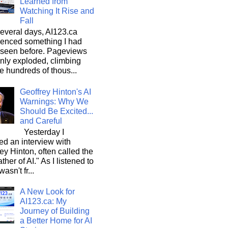
Learned from
Watching It Rise and
Fall
everal days, AI123.ca
ienced something I had
 seen before. Pageviews
nly exploded, climbing
he hundreds of thous...
Geoffrey Hinton's AI
Warnings: Why We
Should Be Excited...
and Careful
Yesterday I
d an interview with
ey Hinton, often called the
ther of AI." As I listened to
wasn't fr...
A New Look for
AI123.ca: My
Journey of Building
a Better Home for AI