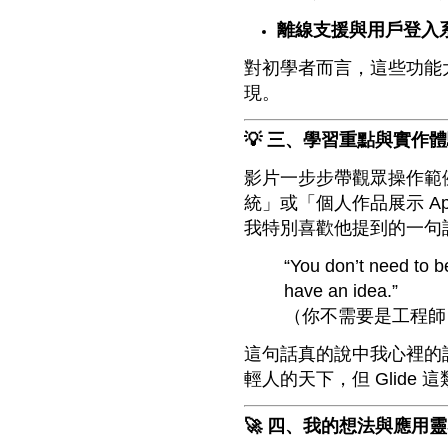
離線支援與用戶登入
對初學者而言，這些功能
現。
💡 三、學習重點與實作
影片一步步帶觀眾操作範
統」或「個人作品展示 A
我特別喜歡他提到的一句
“You don’t need to b
have an idea.”
（你不需要是工程師
這句話真的說中我心裡的
輕人的天下，但 Glid
🚀 四、我的想法與應用