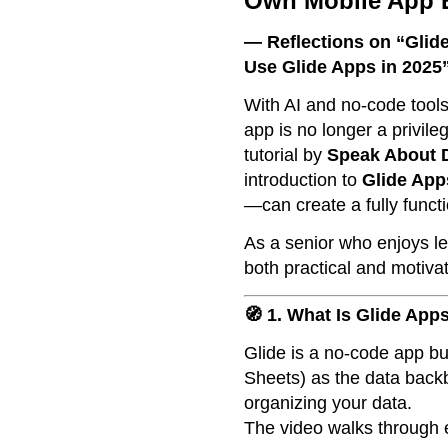
Own Mobile App E
— Reflections on “Glid
Use Glide Apps in 2025
With AI and no-code tool
app is no longer a privil
tutorial by
Speak About D
introduction to
Glide App
—can create a fully funct
As a senior who enjoys lea
both practical and motivat
🧭 1. What Is Glide App
Glide is a no-code app bu
Sheets) as the data back
organizing your data.
The video walks through 