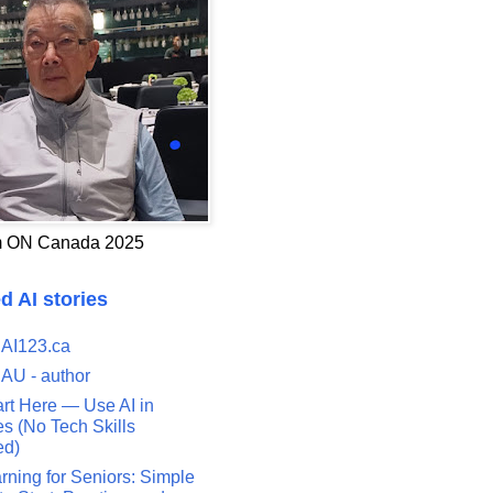
 ON Canada 2025
d AI stories
 AI123.ca
 AU - author
art Here — Use AI in
s (No Tech Skills
ed)
rning for Seniors: Simple