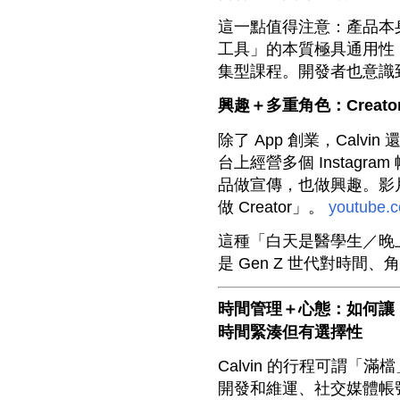
這一點值得注意：產品本
工具」的本質極具通用性
集型課程。開發者也意識到
興趣＋多重角色：Creat
除了 App 創業，Calvi
台上經營多個 Instag
品做宣傳，也做興趣。影
做 Creator」。
youtube.
這種「白天是醫學生／晚
是 Gen Z 世代對時間
時間管理＋心態：如何讓
時間緊湊但有選擇性
Calvin 的行程可謂「
開發和維運、社交媒體帳