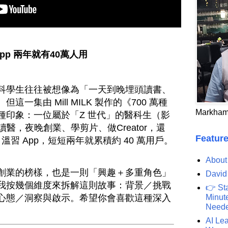
pp 兩年就有40萬人用
科學生往往被想像為「一天到晚埋頭讀書、
一集由 Mill MILK 製作的《700 萬種
Markham
種印象：一位屬於「Z 世代」的醫科生（影
間讀醫，夜晚創業、學剪片、做Creator，還
Feature
 溫習 App，短短兩年就累積約 40 萬用戶。
About
創業的榜樣，也是一則「興趣＋多重角色」
David
我按幾個維度來拆解這則故事：背景／挑戰
👉 St
心態／洞察與啟示。希望你會喜歡這種深入
Minute
Need
AI Lea