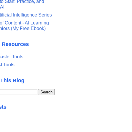
o Start, Practice, and
 AI
tificial Intelligence Series
of Content - AI Learning
eniors (My Free Ebook)
& Resources
ster Tools
I Tools
 This Blog
sts