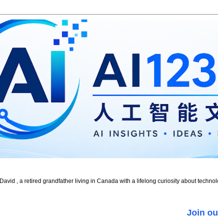
id , a retired grandfather living in Canada with a lifelong curiosity about technol
Join ou