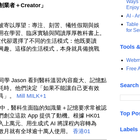
Ways t
者＋Creator」
Enjoy
AI - Ar
Table 
被寄以厚望：專注、刻苦、犧牲假期與娛
for S
用在學習、臨床實驗與閱讀厚厚教科書上。
的 Z 世代卻選擇了不同的生活模式：他既要讀
Tools 
興趣。這樣的生活模式，本身就具備挑戰
Webma
Free A
的同學 Jason 看到醫科溫習內容龐大、記憶點
Search
耗時。他們決定「如果不能讓自己更有效
具」。
Mill MILK
+1
境中，醫科生面臨的知識量＋記憶要求常被認
Top Po
立這款 App 提供了動機。根據 HK01
上萬元、用生成式 AI 將課程內容轉為
Labels
數月就有全球逾十萬人使用。
香港01