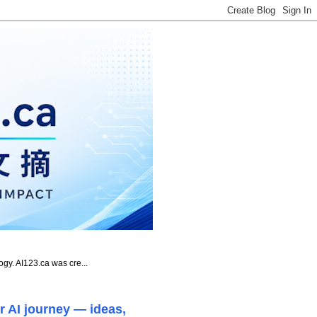
ogy. AI123.ca was cre...
r AI journey — ideas,