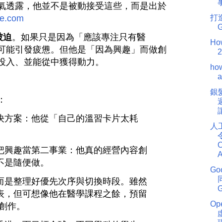
氣透露，他並不是被動接受這些，而是出於
be.com
打
被迫
。如果只是因為「應該專注只有醫
How
可能引發疲憊。但他是「因為興趣」而做創
2
投入、並能從中獲得動力。
how
a
銀髮
：
決方案：他從「自己的溫習卡片太耗
人
O
把興趣當第二事業：他真的經營內容創
A
不是隨便做。
Go
而是整理好優先次序與切換時段。雖然
G
表，但可想像他在醫學課程之餘，預留
O
與創作。