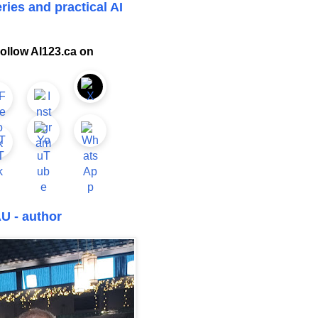
ries and practical AI
ollow AI123.ca on
U - author