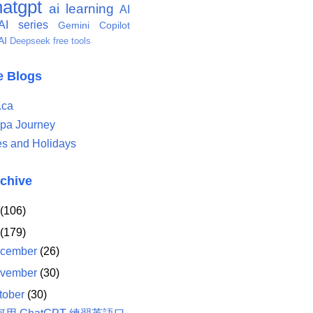
atgpt
ai learning
AI
AI series
Gemini
Copilot
AI
Deepseek
free tools
te Blogs
.ca
pa Journey
es and Holidays
rchive
(106)
(179)
cember
(26)
vember
(30)
tober
(30)