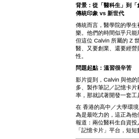
背景：從「醫科生」到「創業
傳統印象 vs 新世代
傳統而言，醫學院的學生
樂。他們的時間似乎只能
但這位 Calvin 所屬
醫、又要創業、還要經營
性。
問題起點：溫習很辛苦
影片提到，Calvin 與他
多、製作筆記／記憶卡片
率，那就試著開發一套工
在 香港的高中／大學環
為是最吃力的，這正為他們創
報道：兩位醫科生自資投入
「記憶卡片」平台，短短