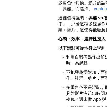
多角色中切換。影片的語
「興趣」而選擇。
youtu
這裡值得強調：
興趣 vs 
學」，那麼這種多線操作
業＋剪片，這使得他願意
心態：效率＋選擇性投入
以下幾點可從他身上學到
利用自我痛點作出解
時」為起點。
不把興趣當附加，而
作、社群、剪片，而
多重角色不是混亂，
具體影片沒給出時間
夜晚／週末做 App 