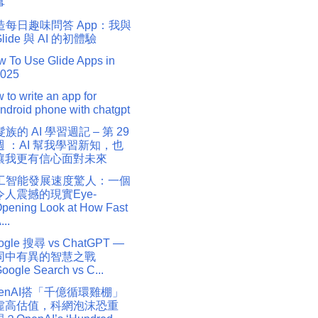
事
造每日趣味問答 App：我與
Glide 與 AI 的初體驗
 To Use Glide Apps in
025
 to write an app for
ndroid phone with chatgpt
族的 AI 學習週記 – 第 29
週 ：AI 幫我學習新知，也
讓我更有信心面對未來
工智能發展速度驚人：一個
令人震撼的現實Eye-
pening Look at How Fast
...
ogle 搜尋 vs ChatGPT —
同中有異的智慧之戰
oogle Search vs C...
penAI搭「千億循環雞棚」
虛高估值，科網泡沫恐重