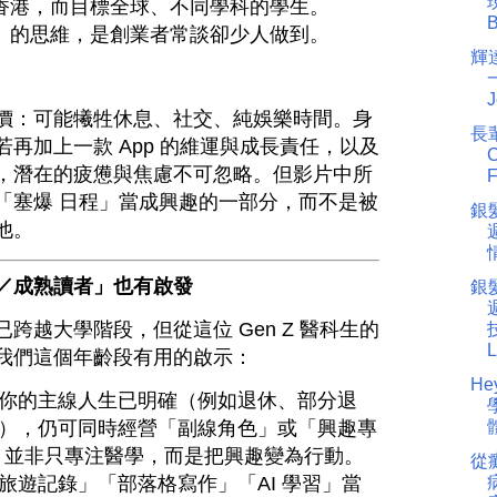
現
香港，而目標全球、不同學科的學生。
B
」的思維，是創業者常談卻少人做到。
輝
J
價：可能犧牲休息、社交、純娛樂時間。身
長
再加上一款 App 的維運與成長責任，以及
C
，潛在的疲憊與焦慮不可忽略。但影片中所
F
「塞爆 日程」當成興趣的一部分，而不是被
銀髮
他。
情
／成熟讀者」也有啟發
銀髮
跨越大學階段，但從這位 Gen Z 醫科生的
L
我們這個年齡段有用的啟示：
H
你的主線人生已明確（例如退休、部分退
），仍可同時經營「副線角色」或「興趣專
體
vin 並非只專注醫學，而是把興趣變為行動。
從
旅遊記錄」「部落格寫作」「AI 學習」當