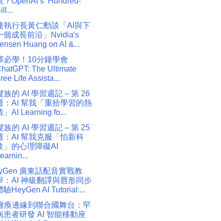
？OpenAI’s ‘Hundred-
ill...
達執行長黃仁勳談「AI與下
一個成長前沿」Nvidia's
ensen Huang on AI &...
輩必學！10分鐘學會
hatGPT: The Ultimate
ree Life Assista...
族的 AI 學習週記 – 第 26
週：AI 幫我「重拾學習的熱
」AI Learning fo...
族的 AI 學習週記 – 第 25
週：AI 幫我克服「怕新科
技」的心理障礙AI
earnin...
eyGen 廣東話配音實戰教
學：AI 神級翻譯與唇形同步
驗HeyGen AI Tutorial:...
癱瘓邊緣到聯合國舞台：罕
病患者研發 AI 智能移動座