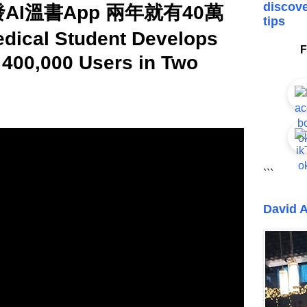
discove
AI溫書App 兩年就有40萬
tips
ical Student Develops
F
 400,000 Users in Two
```
David A