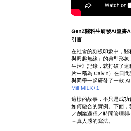
GenZ醫科生研發AI溫書A
引言
在社會的刻板印象中，醫
與興趣無緣」的典型形象。但這
生活》記錄，就打破了這
片中稱為 Calvin）在日
與同學一起研發了一款 AI
Mill MILK
+1
這樣的故事，不只是成功
如何融合的實例。下面，
／創業過程／時間管理與
＋真人感的寫法。