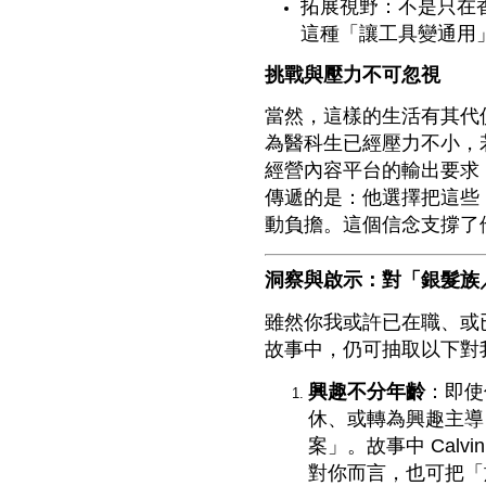
拓展視野：不是只在
這種「讓工具變通用
挑戰與壓力不可忽視
當然，這樣的生活有其代
為醫科生已經壓力不小，若
經營內容平台的輸出要求
傳遞的是：他選擇把這些
動負擔。這個信念支撐了
洞察與啟示：對「銀髮族
雖然你我或許已在職、或已
故事中，仍可抽取以下對
興趣不分年齡
：即使
休、或轉為興趣主導
案」。故事中 Cal
對你而言，也可把「