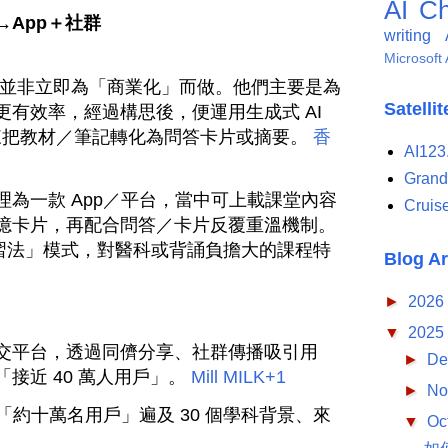
AI
Ch
App＋社群
writing
Microsoft 
 起步時，並非立即為「商業化」而做。他們主要是為
Satelli
有效率，經過構思後，便運用生成式 AI
等）來把教材／筆記轉化為問答卡片或摘要。
香
AI123
Grand
為一款 App／平台，當中可上載課堂內容
Cruis
憶卡片，再配合問答／卡片反覆重溫機制。
學習法」模式，對醫科或背誦負擔大的課程特
Blog A
►
2026
▼
2025
交平台，透過同儕分享、社群傳播吸引用
►
De
接近 40 萬人用戶」。
Mill MILK
+1
►
No
出「約十萬名用戶」遍及 30 個學科背景、來
▼
Oc