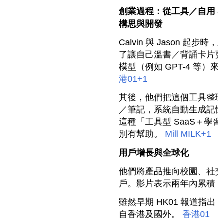
創業過程：從工具／自用→
構思與開發
Calvin 與 Jason
了讓自己溫書／背誦卡片更
模型（例如 GPT-4 
港01
+1
其後，他們把這個工具整理
／筆記，系統自動生成記
這種「工具型 SaaS＋
別有幫助。
Mill MILK
+1
用戶增長與全球化
他們將產品推向校園、社
戶。影片表示兩年內累積「
雖然早期 HK01 報道指
自香港及國外。
香港01