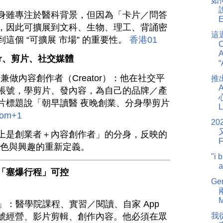
如何
說
身雖專注於醫科背景，但因為「卡片／問答
E
，因此可擴展到文科、生物、理工、背誦密
這
這個 “可擴展 市場” 的重要性。
香港01
A
or、剪片、社交媒體
“
n 還兼做內容創作者（Creator）：他在社交平
推
ram 帳號，學剪片、發內容，為自己的品牌／產
片標題說「朝早讀醫 夜晚創業、分身學剪片
L
com
+1
2
上是創業者＋內容創作者」的分身，反映的
F
、角色與興趣的重新定義。
"i 
a
「塞爆行程」可控
G
M
滿檔」：醫學院課程、實習／閱讀、自家 App
號經營、影片剪輯、創作內容。他必須在眾
我