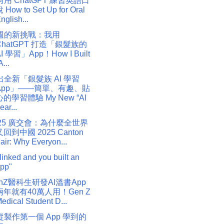
用 ChatGPT 練習英語口
 How to Set Up for Oral
nglish...
週的新挑戰：我用
ChatGPT 打造「銀髮族的
I 學習」App！How I Built
A...
出全新「銀髮族 AI 學習
App」——簡單、有趣、貼
心的學習體驗 My New “AI
ear...
025 廣交會：為什麼全世界
又回到中國 2025 Canton
air: Why Everyon...
blinked and you built an
pp"
enZ醫科生研發AI溫書App
兩年就有40萬人用！Gen Z
edical Student D...
從製作第一個 App 學到的