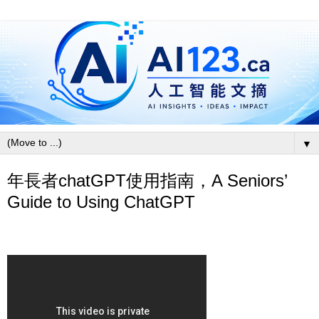
▼
年長者chatGPT使用指南，A Seniors’
Guide to Using ChatGPT