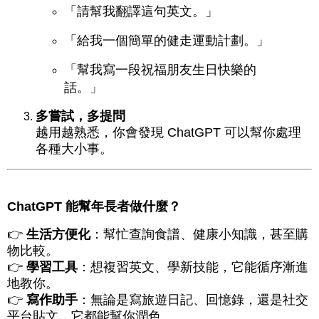
「請幫我翻譯這句英文。」
「給我一個簡單的健走運動計劃。」
「幫我寫一段祝福朋友生日快樂的
話。」
多嘗試，多提問
越用越熟悉，你會發現 ChatGPT 可以幫你處理
各種大小事。
ChatGPT 能幫年長者做什麼？
👉
生活方便化
：幫忙查詢食譜、健康小知識，甚至購
物比較。
👉
學習工具
：想複習英文、學新技能，它能循序漸進
地教你。
👉
寫作助手
：無論是寫旅遊日記、回憶錄，還是社交
平台貼文，它都能幫你潤色。