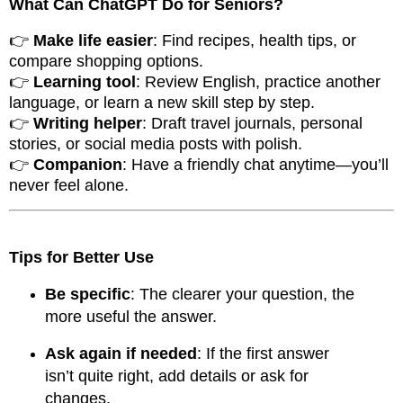
What Can ChatGPT Do for Seniors?
👉
Make life easier
: Find recipes, health tips, or
compare shopping options.
👉
Learning tool
: Review English, practice another
language, or learn a new skill step by step.
👉
Writing helper
: Draft travel journals, personal
stories, or social media posts with polish.
👉
Companion
: Have a friendly chat anytime—you’ll
never feel alone.
Tips for Better Use
Be specific
: The clearer your question, the
more useful the answer.
Ask again if needed
: If the first answer
isn’t quite right, add details or ask for
changes.