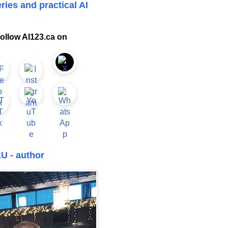
ries and practical AI
ollow AI123.ca on
U - author