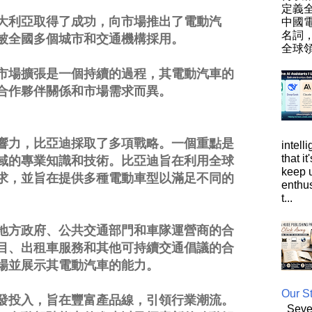
定義
大利亞取得了成功，向市場推出了電動汽
中國
名詞
被全國多個城市和交通機構採用。
全球領
市場擴張是一個持續的過程，其電動汽車的
合作夥伴關係和市場需求而異。
響力，比亞迪採取了多項戰略。一個重點是
intell
that i
域的專業知識和技術。比亞迪旨在利用全球
keep 
求，並旨在提供多種電動車型以滿足不同的
enthus
t...
地方政府、公共交通部門和車隊運營商的合
目、出租車服務和其他可持續交通倡議的合
場並展示其電動汽車的能力。
Our St
發投入，旨在豐富產品線，引領行業潮流。
Sever