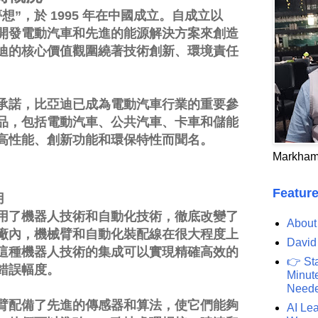
想”，於 1995 年在中國成立。自成立以
開發電動汽車和先進的能源解決方案來創造
迪的核心價值觀圍繞著技術創新、環境責任
承諾，比亞迪已成為電動汽車行業的重要參
品，包括電動汽車、公共汽車、卡車和儲能
高性能、創新功能和環保特性而聞名。
Markham
Feature
用
用了機器人技術和自動化技術，徹底改變了
About
廠內，機械臂和自動化裝配線在很大程度上
David
這種機器人技術的集成可以實現精確高效的
👉 St
錯誤幅度。
Minute
Need
臂配備了先進的傳感器和算法，使它們能夠
AI Lea