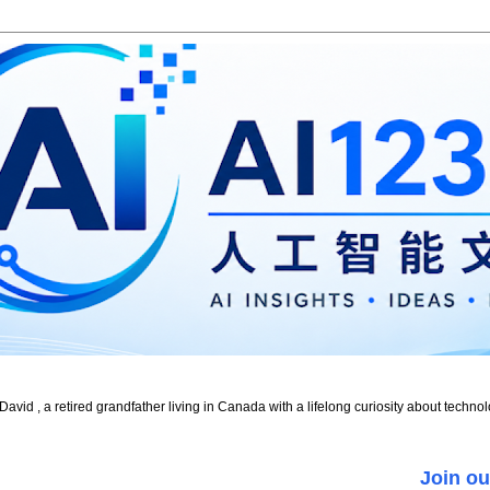
id , a retired grandfather living in Canada with a lifelong curiosity about technol
Join ou