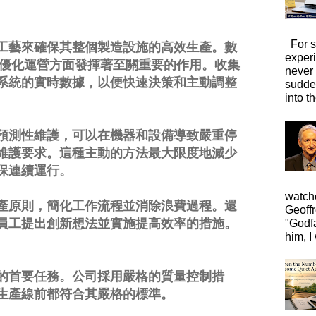
For s
工藝來確保其整個製造設施的高效生產。數
exper
) 在優化運營方面發揮著至關重要的作用。收集
never
系統的實時數據，以便快速決策和主動調整
sudde
into t
預測性維護，可以在機器和設備導致嚴重停
維護要求。這種主動的方法最大限度地減少
保連續運行。
watche
產原則，簡化工作流程並消除浪費過程。還
Geoffr
員工提出創新想法並實施提高效率的措施。
"Godfa
him, I 
的首要任務。公司採用嚴格的質量控制措
生產線前都符合其嚴格的標準。