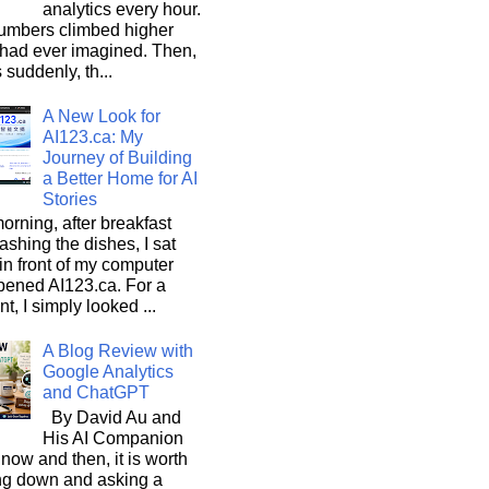
analytics every hour.
umbers climbed higher
 had ever imagined. Then,
s suddenly, th...
A New Look for
AI123.ca: My
Journey of Building
a Better Home for AI
Stories
orning, after breakfast
shing the dishes, I sat
n front of my computer
pened AI123.ca. For a
, I simply looked ...
A Blog Review with
Google Analytics
and ChatGPT
By David Au and
His AI Companion
now and then, it is worth
ng down and asking a