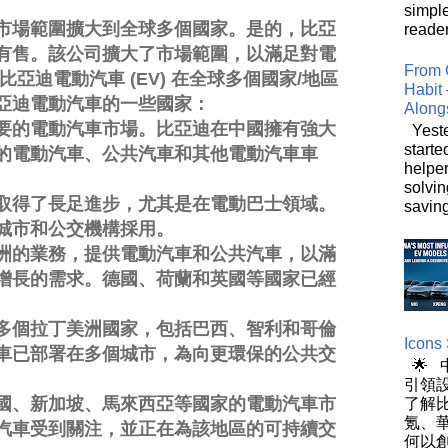
simpl
市場範圍擴大到全球多個國家。是的，比亞
reader
有售。該公司擴大了市場範圍，以滿足對電
From 
亞迪電動汽車 (EV) 在全球多個國家/地區
Habit 
亞迪電動汽車的一些國家：
Along
要的電動汽車市場。比亞迪在中國擁有強大
Yeste
starte
的電動汽車、公共汽車和其他電動汽車車
helpe
solvin
取得了長足進步，尤其是在電動巴士領域。
saving
城市和公交機構採用。
洲的業務，提供電動汽車和公共汽車，以滿
增長的需求。德國、荷蘭和英國等國家已經
多個拉丁美洲國家，包括巴西、智利和哥倫
Icons
車已部署在多個城市，為向更環保的公共交
🌟
引領設
國、新加坡、馬來西亞等國家的電動汽車市
了解
氪、
汽車受到關注，並正在為該地區的可持續交
何以