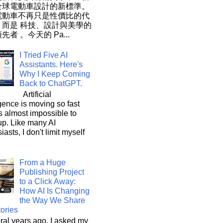
全球電動車設計的新標準。
電動車不再只是性價比的代
，而是 科技、設計與美學的
先者 。今天的 Pa...
I Tried Five AI
Assistants. Here's
Why I Keep Coming
Back to ChatGPT.
Artificial
igence is moving so fast
t's almost impossible to
up. Like many AI
iasts, I don't limit myself
From a Huge
Publishing Project
to a Click Away:
How AI Is Changing
the Way We Share
ories
al years ago, I asked my