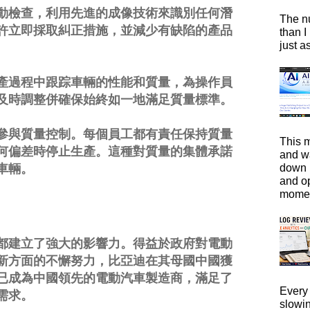
動檢查，利用先進的成像技術來識別任何潛
The n
許立即採取糾正措施，並減少有缺陷的產品
than I
just a
產過程中跟踪車輛的性能和質量，為操作員
及時調整併確保始終如一地滿足質量標準。
參與質量控制。每個員工都有責任保持質量
This m
何偏差時停止生產。這種對質量的集體承諾
and wa
down i
車輛。
and o
moment
都建立了強大的影響力。得益於政府對電動
新方面的不懈努力，比亞迪在其母國中國獲
已成為中國領先的電動汽車製造商，滿足了
Every 
需求。
slowi