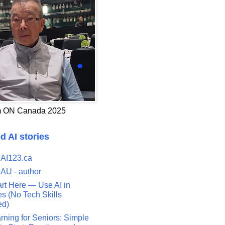
 ON Canada 2025
d AI stories
 AI123.ca
 AU - author
art Here — Use AI in
s (No Tech Skills
ed)
rning for Seniors: Simple