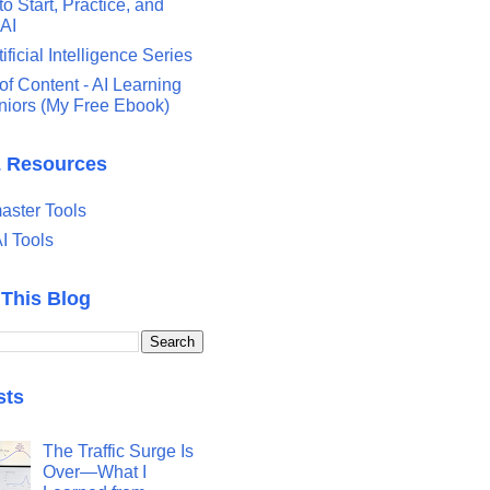
o Start, Practice, and
 AI
tificial Intelligence Series
of Content - AI Learning
eniors (My Free Ebook)
& Resources
ster Tools
I Tools
 This Blog
sts
The Traffic Surge Is
Over—What I