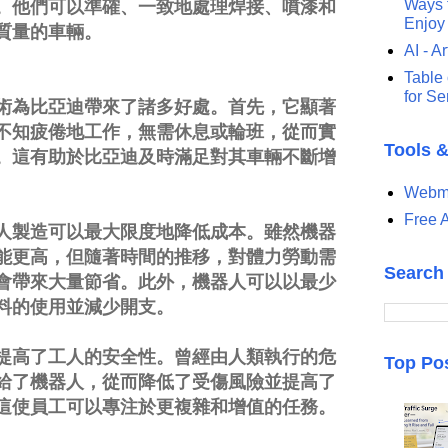
Ways t
。他們可以準確、一致地處理焊接、噴漆和
Enjoy
質量的車輛。
AI - Ar
Table 
for S
術為比亞迪帶來了諸多好處。首先，它顯著
不知疲倦地工作，無需休息或輪班，從而實
Tools 
。這有助於比亞迪及時滿足對其車輛不斷增
Webma
Free A
人製造可以最大限度地降低成本。雖然機器
能更高，但隨著時間的推移，對體力勞動需
Search
會帶來大量節省。此外，機器人可以以最少
料的使用並減少開支。
提高了工人的安全性。曾經由人類執行的危
Top Po
給了機器人，從而降低了受傷風險並提高了
這使員工可以專注於更複雜和增值的任務。