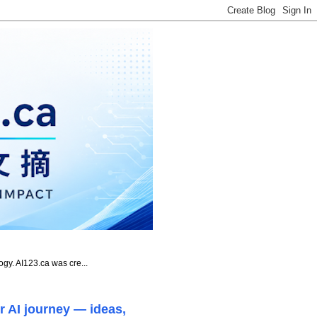
ogy. AI123.ca was cre...
r AI journey — ideas,