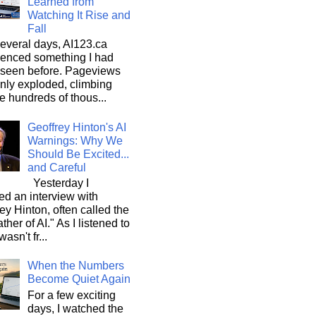
Learned from
Watching It Rise and
Fall
everal days, AI123.ca
ienced something I had
 seen before. Pageviews
nly exploded, climbing
he hundreds of thous...
Geoffrey Hinton's AI
Warnings: Why We
Should Be Excited...
and Careful
Yesterday I
d an interview with
ey Hinton, often called the
ther of AI." As I listened to
wasn't fr...
When the Numbers
Become Quiet Again
For a few exciting
days, I watched the