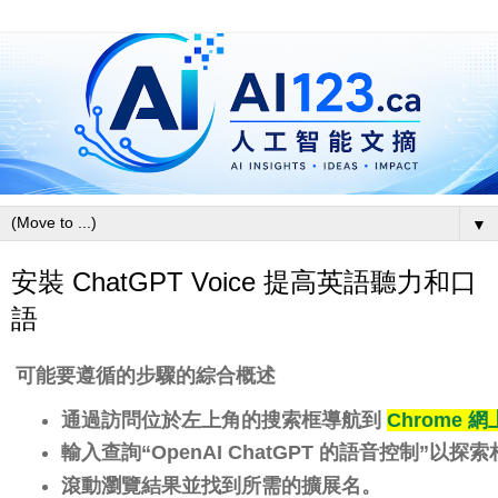
▼
安裝 ChatGPT Voice 提高英語聽力和口
語
可能要遵循的步驟的綜合概述
通過訪問位於左上角的搜索框
導航到
Chrome 
輸入查詢“OpenAI ChatGPT 的語音控制”以探
滾動瀏覽結果並找到所需的擴展名。