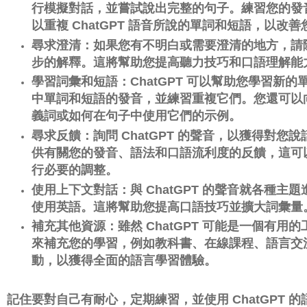
行模擬對話，並嘗試說出完整的句子。
練習您的發
以重複 ChatGPT 語音所說的單詞和短語，以改
尋求澄清：如果您有不明白或需要澄清的地方，請隨時
步的解釋。
這將幫助您提高聽力技巧和口語理解能
學習詞彙和短語：ChatGPT 可以幫助您學習新的
中單詞和短語的發音，並練習重複它們。
您還可以向
義詞或如何在句子中使用它們的示例。
尋求反饋：詢問 ChatGPT 的聲音，以獲得對您
供有關您的發音、語法和口語流利度的反饋，這可
行必要的調整。
使用上下文對話：與 ChatGPT 的聲音就各種
使用英語。
這將幫助您提高口語技巧並擴大詞彙量
補充其他資源：雖然 ChatGPT 可能是一個有
來補充您的學習，例如教科書、在線課程、語言交
動，以獲得全面的語言學習體驗。
記住要對自己有耐心，定期練習，並使用 ChatGPT